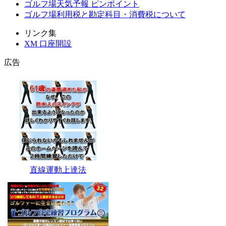
ゴルフ場天気予報 ピンポイント
ゴルフ場利用税と勘定科目・消費税について
リンク集
XM 口座開設
広告
直線運動上達法