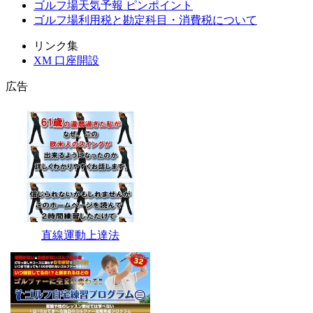
ゴルフ場天気予報 ピンポイント
ゴルフ場利用税と勘定科目・消費税について
リンク集
XM 口座開設
広告
直線運動上達法