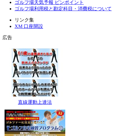
ゴルフ場天気予報 ピンポイント
ゴルフ場利用税と勘定科目・消費税について
リンク集
XM 口座開設
広告
直線運動上達法